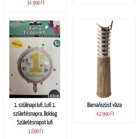
34.990 Ft
1. szülinapi lufi, Lufi 1.
Barna/ezüst váza
születésnapra, Boldog
42.990 Ft
Születésnapot lufi
1.690 Ft