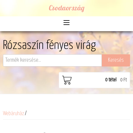
Csodaország
Rózsaszín fényes virág
0
tétel
0 Ft
Webáruház
/