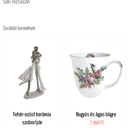
Szín: rózsaszín
További termékek:
Fehér-ezüst kerámia
Bogyós és ágas bögre
szobor/pár
7.990 Ft