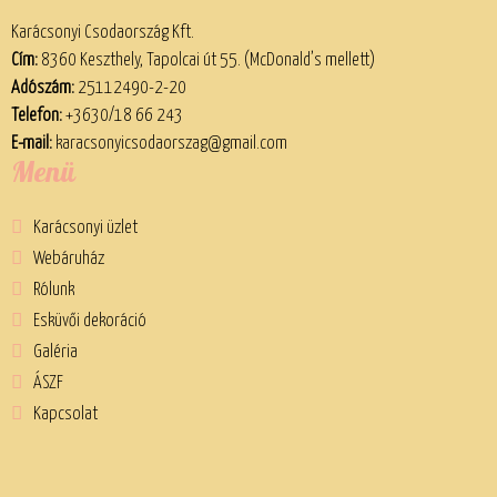
Karácsonyi Csodaország Kft.
Cím:
8360 Keszthely, Tapolcai út 55. (McDonald’s mellett)
Adószám:
25112490-2-20
Telefon:
+3630/18 66 243
E-mail:
karacsonyicsodaorszag@gmail.com
Menü
Karácsonyi üzlet
Webáruház
Rólunk
Esküvői dekoráció
Galéria
ÁSZF
Kapcsolat