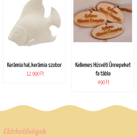
Kerámia hal, kerámia szobor
Kellemes Húsvéti Ünnepeket
12.990 Ft
fa tábla
490 Ft
Elérhetőségek