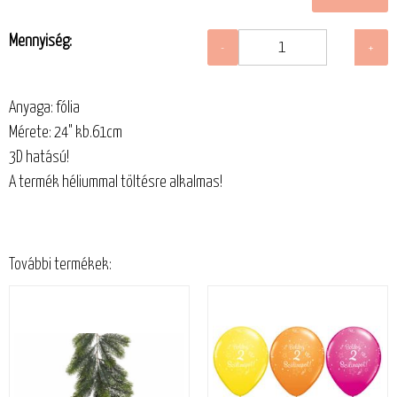
Mennyiség:
Anyaga: fólia
Mérete: 24" kb.61cm
3D hatású!
A termék héliummal töltésre alkalmas!
További termékek: