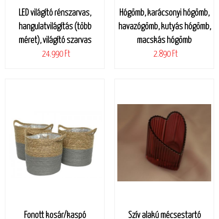
LED világító rénszarvas,
Hógömb, karácsonyi hógömb,
hangulatvilágítás (több
havazógömb, kutyás hógömb,
méret), világító szarvas
macskás hógömb
24.990 Ft
2.890 Ft
Fonott kosár/kaspó
Szív alakú mécsestartó