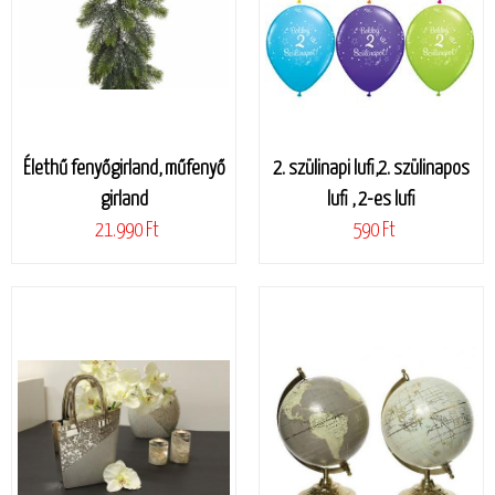
Élethű fenyőgirland, műfenyő
2. szülinapi lufi,2. szülinapos
girland
lufi , 2-es lufi
21.990 Ft
590 Ft