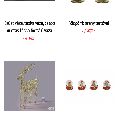
Ezüst váza, táska váza, csepp
Földgömb arany tartóval
mintás táska formájú váza
27.990 Ft
29.990 Ft