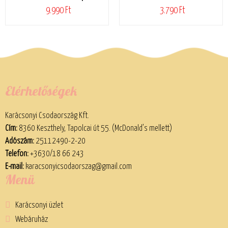
9.990 Ft
3.790 Ft
Elérhetőségek
Karácsonyi Csodaország Kft.
Cím:
8360 Keszthely, Tapolcai út 55. (McDonald’s mellett)
Adószám:
25112490-2-20
Telefon:
+3630/18 66 243
E-mail:
karacsonyicsodaorszag@gmail.com
Menü
Karácsonyi üzlet
Webáruház