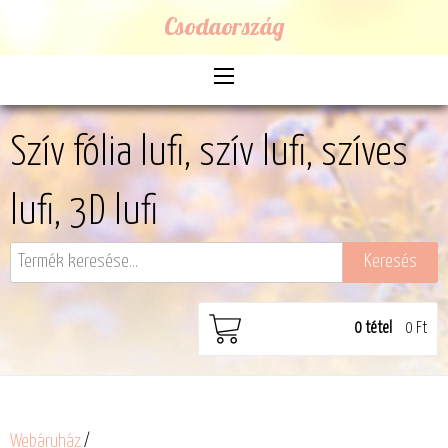
Csodaország
Szív fólia lufi, szív lufi, szíves
lufi, 3D lufi
0
tétel
0 Ft
Webáruház
/