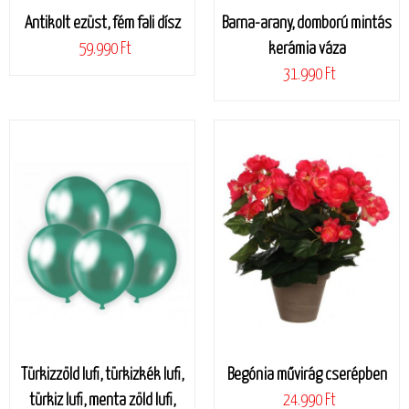
Antikolt ezüst, fém fali dísz
Barna-arany, domború mintás
59.990 Ft
kerámia váza
31.990 Ft
Türkizzöld lufi, türkizkék lufi,
Begónia művirág cserépben
türkiz lufi, menta zöld lufi,
24.990 Ft