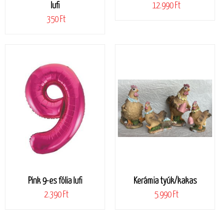
lufi
12.990 Ft
350 Ft
Pink 9-es fólia lufi
Kerámia tyúk/kakas
2.390 Ft
5.990 Ft