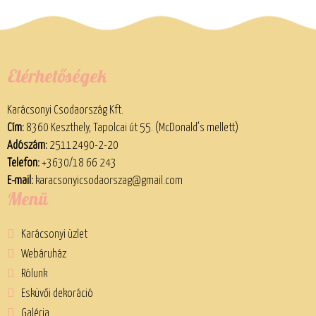
Elérhetőségek
Karácsonyi Csodaország Kft.
Cím:
8360 Keszthely, Tapolcai út 55. (McDonald’s mellett)
Adószám:
25112490-2-20
Telefon:
+3630/18 66 243
E-mail:
karacsonyicsodaorszag@gmail.com
Menü
Karácsonyi üzlet
Webáruház
Rólunk
Esküvői dekoráció
Galéria