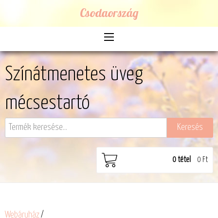
Csodaország
Színátmenetes üveg
mécsestartó
0
tétel
0 Ft
Webáruház
/