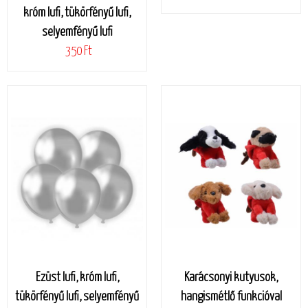
króm lufi, tükörfényű lufi,
selyemfényű lufi
350 Ft
Ezüst lufi, króm lufi,
Karácsonyi kutyusok,
tükörfényű lufi, selyemfényű
hangismétlő funkcióval