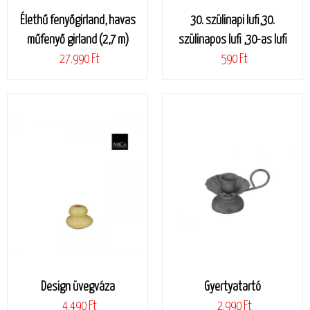
Élethű fenyőgirland, havas
30. szülinapi lufi,30.
műfenyő girland (2,7 m)
szülinapos lufi ,30-as lufi
27.990 Ft
590 Ft
Design üvegváza
Gyertyatartó
4.490 Ft
2.990 Ft