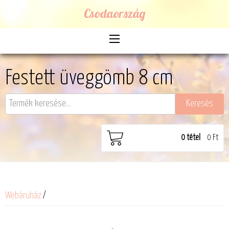
Csodaország
Festett üveggömb 8 cm
0
tétel
0 Ft
Webáruház
/