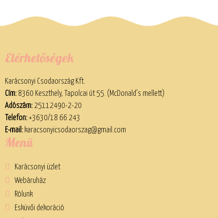
Elérhetőségek
Karácsonyi Csodaország Kft.
Cím:
8360 Keszthely, Tapolcai út 55. (McDonald’s mellett)
Adószám:
25112490-2-20
Telefon:
+3630/18 66 243
E-mail:
karacsonyicsodaorszag@gmail.com
Menü
Karácsonyi üzlet
Webáruház
Rólunk
Esküvői dekoráció