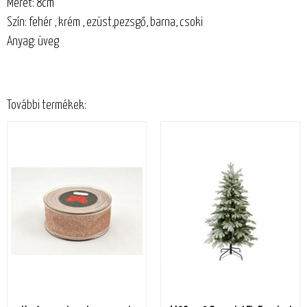
Méret: 8cm
Szín: fehér , krém , ezüst,pezsgő, barna, csoki
Anyag: üveg
További termékek: