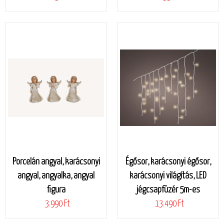
Porcelán angyal, karácsonyi
Égősor, karácsonyi égősor,
angyal, angyalka, angyal
karácsonyi világítás, LED
figura
jégcsapfüzér 5m-es
3.990 Ft
13.490 Ft