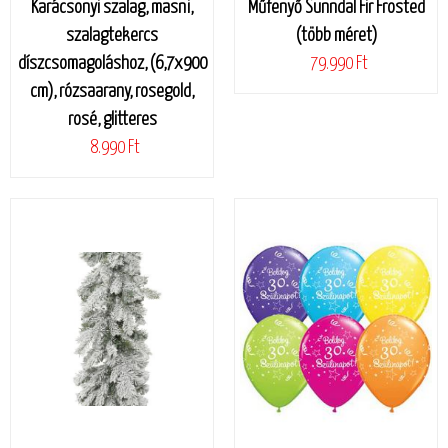
Karácsonyi szalag, masni,
Műfenyő Sunndal Fir Frosted
szalagtekercs
(több méret)
díszcsomagoláshoz, (6,7x900
79.990 Ft
cm), rózsaarany, rosegold,
rosé, glitteres
8.990 Ft