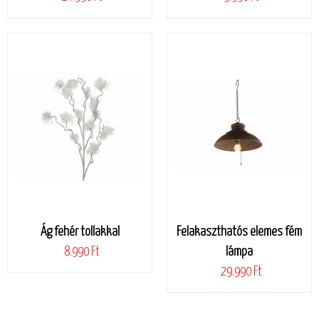
Ág fehér tollakkal
Felakaszthatós elemes fém
8.990 Ft
lámpa
29.990 Ft