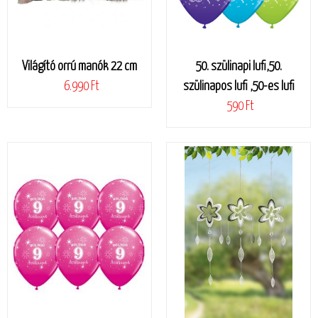
Világító orrú manók 22 cm
50. szülinapi lufi,50.
6.990 Ft
szülinapos lufi ,50-es lufi
590 Ft