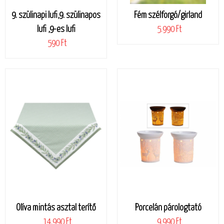
9. szülinapi lufi,9. szülinapos
Fém szélforgó/girland
lufi ,9-es lufi
5.990 Ft
590 Ft
Olíva mintás asztal terítő
Porcelán párologtató
14.990 Ft
9.990 Ft