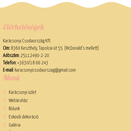
Elérhetőségek
Karácsonyi Csodaország Kft.
Cím:
8360 Keszthely, Tapolcai út 55. (McDonald’s mellett)
Adószám:
25112490-2-20
Telefon:
+3630/18 66 243
E-mail:
karacsonyicsodaorszag@gmail.com
Menü
Karácsonyi üzlet
Webáruház
Rólunk
Esküvői dekoráció
Galéria