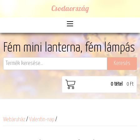
Csodaország
Fém mini lanterna, fém lámpás
0
tétel
0 Ft
Webáruház
/
Valentin-nap
/