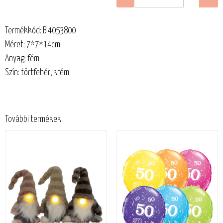
Termékkód: B 4053800
Méret: 7*7*14cm
Anyag: fém
Szín: törtfehér, krém
További termékek: