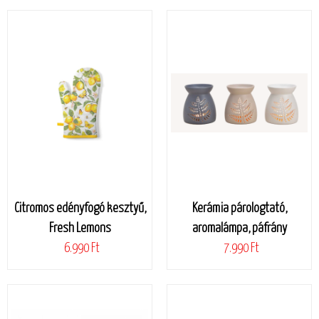
Citromos edényfogó kesztyű,
Kerámia párologtató,
Fresh Lemons
aromalámpa, páfrány
6.990 Ft
7.990 Ft