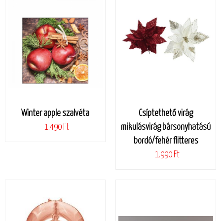
Winter apple szalvéta
Csíptethető virág
1.490 Ft
mikulásvirág bársonyhatású
bordó/fehér flitteres
1.990 Ft