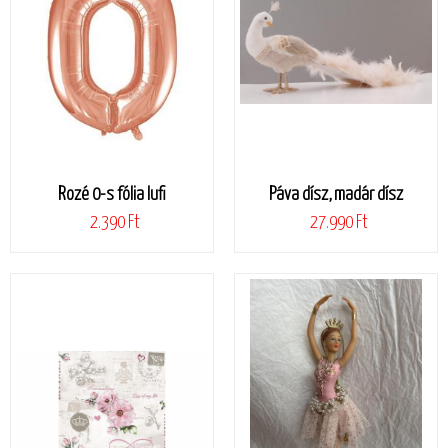
Rozé 0-s fólia lufi
Páva dísz, madár dísz
2.390 Ft
27.990 Ft