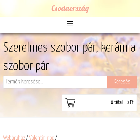
Csodaország
Szerelmes szobor pár, kerámia
szobor pár
0
tétel
0 Ft
Webáruház
/
Valentin-nap
/