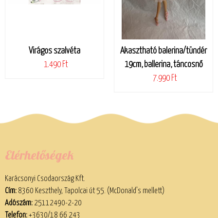
Virágos szalvéta
Akasztható balerina/tündér
1.490 Ft
19cm, ballerina, táncosnő
7.990 Ft
Elérhetőségek
Karácsonyi Csodaország Kft.
Cím:
8360 Keszthely, Tapolcai út 55. (McDonald’s mellett)
Adószám:
25112490-2-20
Telefon:
+3630/18 66 243