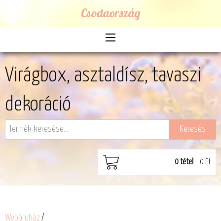
Csodaország
Virágbox, asztaldísz, tavaszi
dekoráció
0
tétel
0 Ft
Webáruház
/