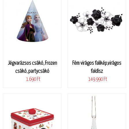
Jégvarázsos csákó, Frozen
Fém virágos falikép,virágos
csákó, partycsákó
faldísz
1.690 Ft
149.990 Ft