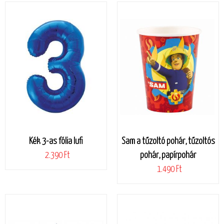
Kék 3-as fólia lufi
Sam a tűzoltó pohár, tűzoltós
2.390 Ft
pohár, papírpohár
1.490 Ft