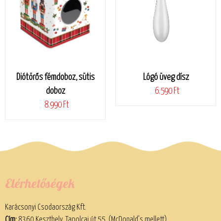
Diótörős fémdoboz, sütis
Lógó üveg dísz
doboz
6.590 Ft
8.990 Ft
Elérhetőségek
Karácsonyi Csodaország Kft.
Cím:
8360 Keszthely, Tapolcai út 55. (McDonald’s mellett)