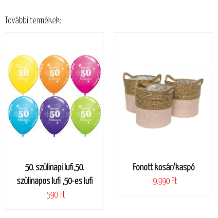
További termékek:
50. szülinapi lufi,50.
Fonott kosár/kaspó
szülinapos lufi ,50-es lufi
9.990 Ft
590 Ft