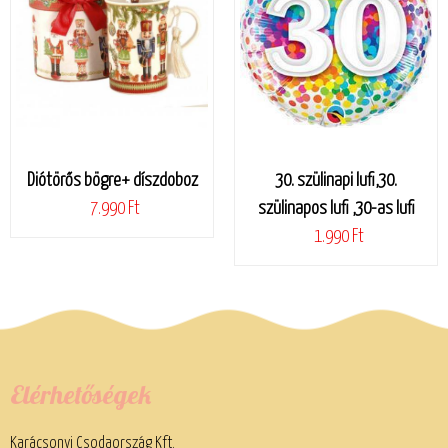
Diótörős bögre+ díszdoboz
30. szülinapi lufi,30.
7.990 Ft
szülinapos lufi ,30-as lufi
1.990 Ft
Elérhetőségek
Karácsonyi Csodaország Kft.