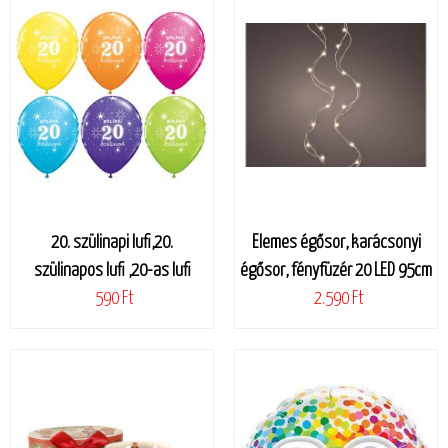
20. szülinapi lufi,20.
Elemes égősor, karácsonyi
szülinapos lufi ,20-as lufi
égősor, fényfüzér 20 LED 95cm
590 Ft
2.590 Ft