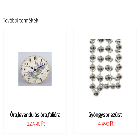
További termékek:
Óra,levendulás óra,falióra
Gyöngysor ezüst
12.990 Ft
4.490 Ft