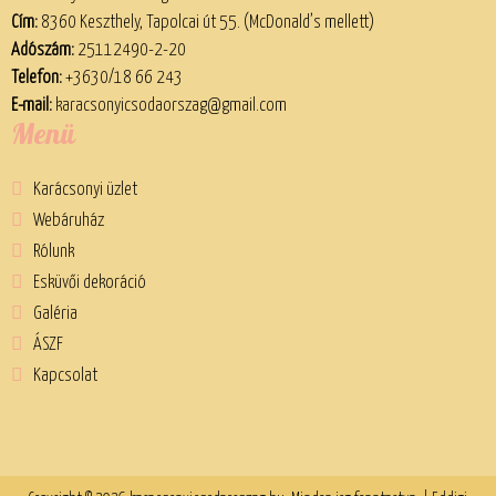
Cím:
8360 Keszthely, Tapolcai út 55. (McDonald’s mellett)
Adószám:
25112490-2-20
Telefon:
+3630/18 66 243
E-mail:
karacsonyicsodaorszag@gmail.com
Menü
Karácsonyi üzlet
Webáruház
Rólunk
Esküvői dekoráció
Galéria
ÁSZF
Kapcsolat