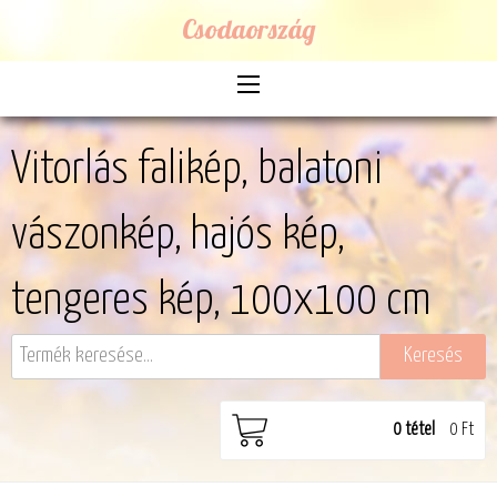
Csodaország
Vitorlás falikép, balatoni
vászonkép, hajós kép,
tengeres kép, 100x100 cm
0
tétel
0 Ft