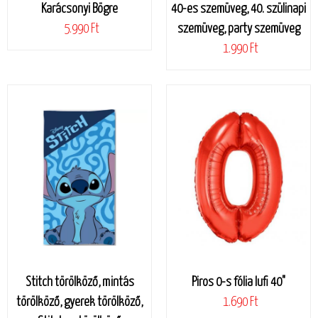
Karácsonyi Bögre
40-es szemüveg, 40. szülinapi
5.990 Ft
szemüveg, party szemüveg
1.990 Ft
Stitch törölköző, mintás
Piros 0-s fólia lufi 40"
törölköző, gyerek törölköző,
1.690 Ft