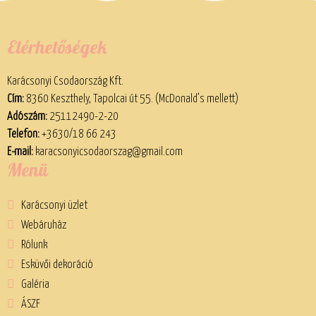
Elérhetőségek
Karácsonyi Csodaország Kft.
Cím:
8360 Keszthely, Tapolcai út 55. (McDonald’s mellett)
Adószám:
25112490-2-20
Telefon:
+3630/18 66 243
E-mail:
karacsonyicsodaorszag@gmail.com
Menü
Karácsonyi üzlet
Webáruház
Rólunk
Esküvői dekoráció
Galéria
ÁSZF