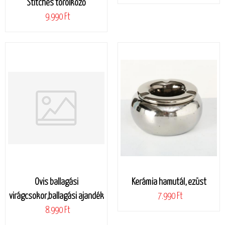
Stitches törölköző
9.990 Ft
Ovis ballagási
Kerámia hamutál, ezüst
virágcsokor,ballagási ajandék
7.990 Ft
8.990 Ft