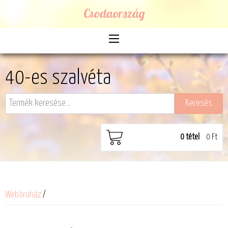
Csodaország
40-es szalvéta
0
tétel
0 Ft
Webáruház
/