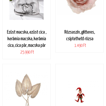
Ezüst macska, ezüst cica ,
Rózsaszín, glitteres,
kerámia macska, kerámia
csíptethető rózsa
cica, cica pár, macska pár
1.490 Ft
25.990 Ft