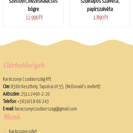
szettben, mézeskalácsos
szülinapos szalvéta,
bögre
papírszalvéta
11.990 Ft
1.890 Ft
Elérhetőségek
Karácsonyi Csodaország Kft.
Cím:
8360 Keszthely, Tapolcai út 55. (McDonald’s mellett)
Adószám:
25112490-2-20
Telefon:
+3630/18 66 243
E-mail:
karacsonyicsodaorszag@gmail.com
Menü
Karácsonyi üzlet