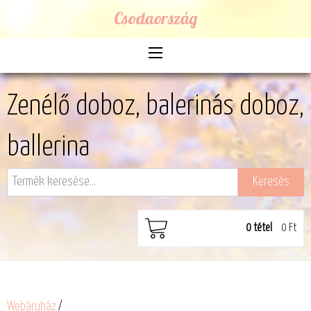
Csodaország
Zenélő doboz, balerinás doboz,
ballerina
0
tétel
0 Ft
Webáruház
/