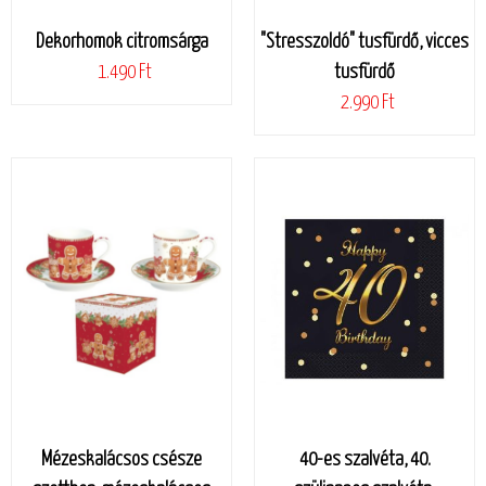
Dekorhomok citromsárga
"Stresszoldó" tusfürdő, vicces
1.490 Ft
tusfürdő
2.990 Ft
Mézeskalácsos csésze
40-es szalvéta, 40.