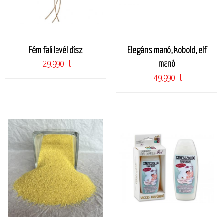
Fém fali levél dísz
Elegáns manó, kobold, elf
29.990 Ft
manó
49.990 Ft