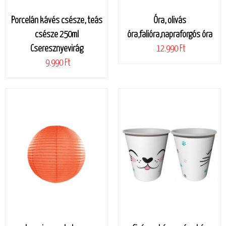
Porcelán kávés csésze, teás
Óra, olivás
csésze 250ml
óra,falióra,napraforgós óra
Cseresznyevirág
12.990 Ft
9.990 Ft