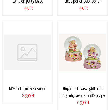
Lampion party lazac
Cicás pohár, papírpohár
990 Ft
990 Ft
Méztartó, mézescsupor
Hógömb, tavaszi glitteres
8.990 Ft
hógömb, tavasztündér, nagy
6.990 Ft