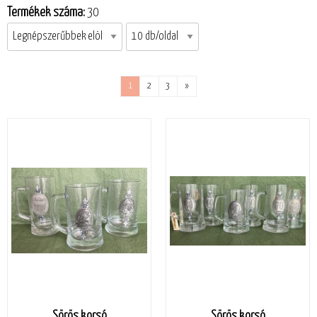
Termékek száma:
30
1
2
3
»
Sörös korsó
Sörös korsó