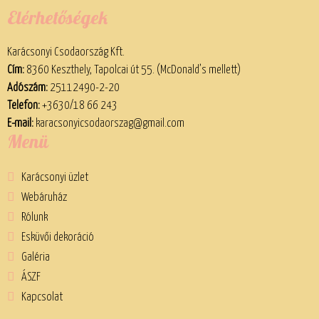
Elérhetőségek
Karácsonyi Csodaország Kft.
Cím:
8360 Keszthely, Tapolcai út 55. (McDonald’s mellett)
Adószám:
25112490-2-20
Telefon:
+3630/18 66 243
E-mail:
karacsonyicsodaorszag@gmail.com
Menü
Karácsonyi üzlet
Webáruház
Rólunk
Esküvői dekoráció
Galéria
ÁSZF
Kapcsolat