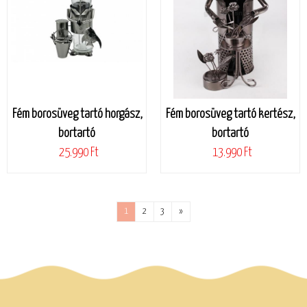
Fém borosüveg tartó horgász,
Fém borosüveg tartó kertész,
bortartó
bortartó
25.990 Ft
13.990 Ft
1
2
3
»