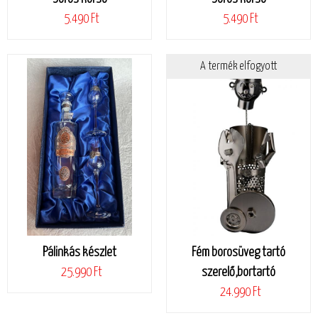
5.490 Ft
5.490 Ft
A termék elfogyott
Pálinkás készlet
Fém borosüveg tartó
25.990 Ft
szerelő,bortartó
24.990 Ft