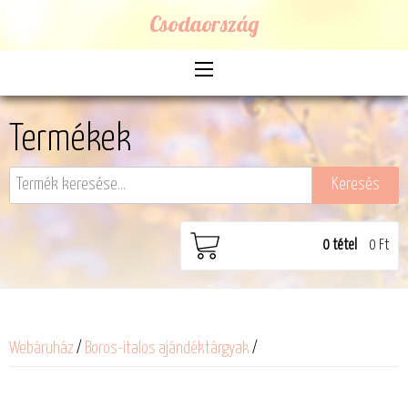
Csodaország
Termékek
0
tétel
0 Ft
Webáruház
/
Boros-italos ajándéktárgyak
/