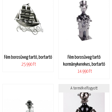
Fém borosüveg tartó, bortartó
Fém borosüveg tartó
25.990 Ft
kormánykerekes, bortartó
14.990 Ft
A termék elfogyott