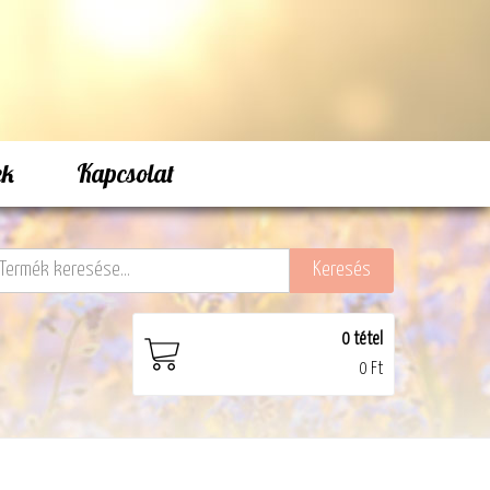
ek
Kapcsolat
0
tétel
0 Ft