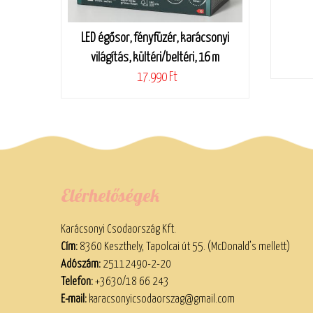
LED égősor, fényfüzér, karácsonyi
világítás, kültéri/beltéri, 16 m
17.990 Ft
Elérhetőségek
Karácsonyi Csodaország Kft.
Cím:
8360 Keszthely, Tapolcai út 55. (McDonald’s mellett)
Adószám:
25112490-2-20
Telefon:
+3630/18 66 243
E-mail:
karacsonyicsodaorszag@gmail.com