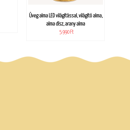
Üveg alma LED világítással, világító alma,
alma dísz, arany alma
5.990 Ft