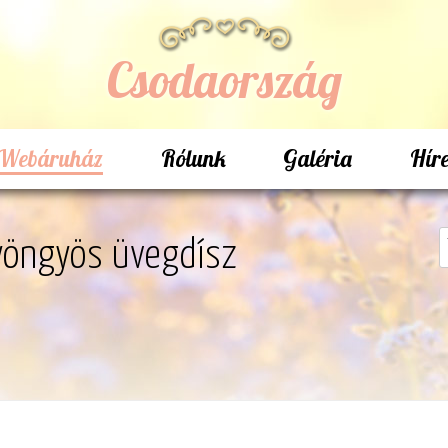
Csodaország
Webáruház
Rólunk
Galéria
Hír
yöngyös üvegdísz