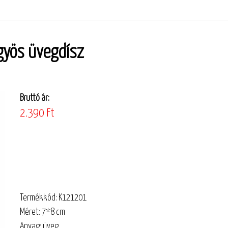
gyös üvegdísz
Bruttó ár:
2.390 Ft
Termékkód: K121201
Méret: 7*8 cm
Anyag: üveg