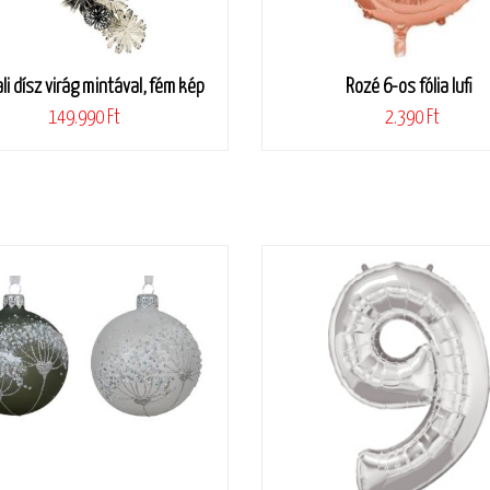
li dísz virág mintával, fém kép
Rozé 6-os fólia lufi
149.990 Ft
2.390 Ft