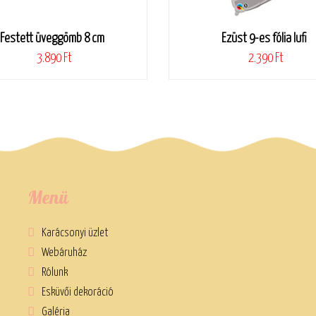
Festett üveggömb 8 cm
Ezüst 9-es fólia lufi
3.890 Ft
2.390 Ft
Menü
Karácsonyi üzlet
Webáruház
Rólunk
Esküvői dekoráció
Galéria