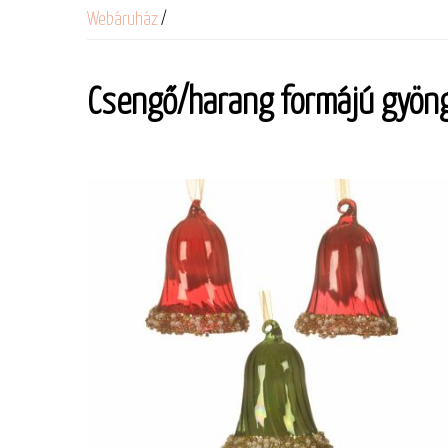
Webáruház
/
Csengő/harang formájú gyön