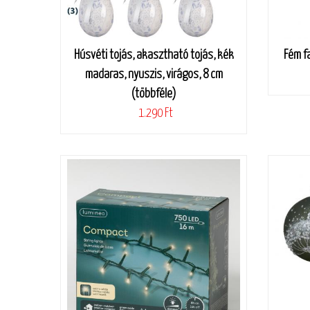
Húsvéti tojás, akasztható tojás, kék
Fém fa
madaras, nyuszis, virágos, 8 cm
(többféle)
1.290 Ft