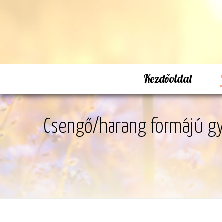
Kezdőoldal
Csengő/harang formájú g