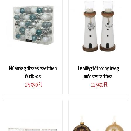
Műanyag díszek szettben
Fa világítótorony üveg
60db-os
mécsestartóval
25.990 Ft
11.990 Ft