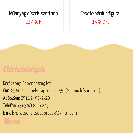
Műanyag díszek szettben
Fekete párduc figura
12.490 Ft
15.990 Ft
Elérhetőségek
Karácsonyi Csodaország Kft.
Cím:
8360 Keszthely, Tapolcai út 55. (McDonald’s mellett)
Adószám:
25112490-2-20
Telefon:
+3630/18 66 243
E-mail:
karacsonyicsodaorszag@gmail.com
Menü