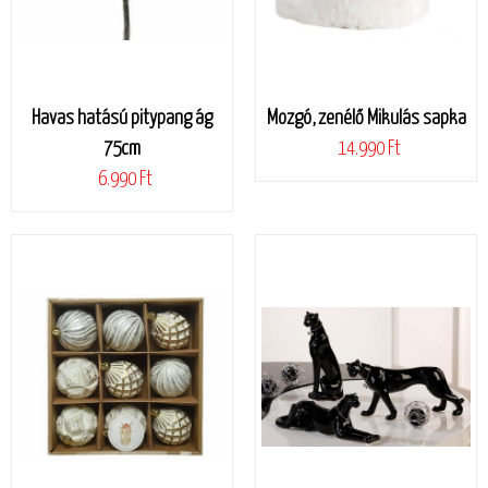
Havas hatású pitypang ág
Mozgó, zenélő Mikulás sapka
75cm
14.990 Ft
6.990 Ft