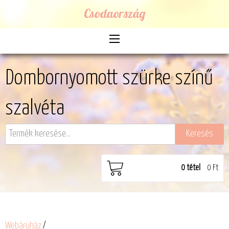
Csodaország
Dombornyomott szürke színű
szalvéta
0
tétel
0 Ft
Webáruház
/