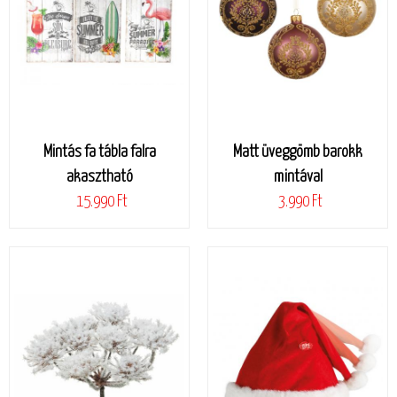
Mintás fa tábla falra
Matt üveggömb barokk
akasztható
mintával
15.990 Ft
3.990 Ft