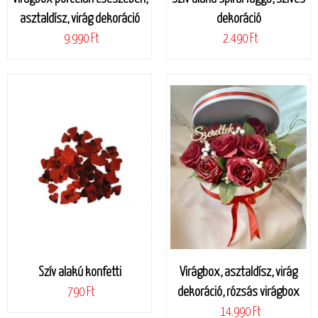
asztaldísz, virág dekoráció
dekoráció
9.990 Ft
2.490 Ft
Szív alakú konfetti
Virágbox, asztaldísz, virág
790 Ft
dekoráció, rózsás virágbox
14.990 Ft