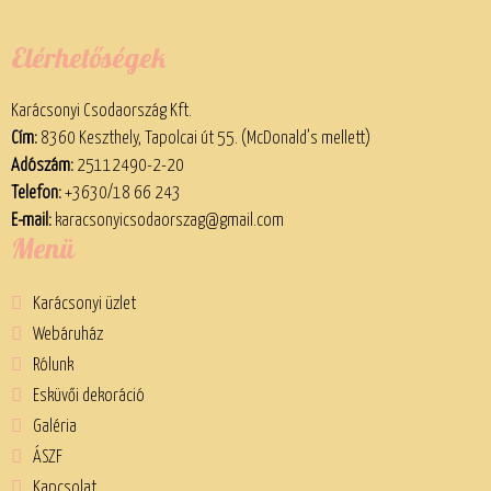
Elérhetőségek
Karácsonyi Csodaország Kft.
Cím:
8360 Keszthely, Tapolcai út 55. (McDonald’s mellett)
Adószám:
25112490-2-20
Telefon:
+3630/18 66 243
E-mail:
karacsonyicsodaorszag@gmail.com
Menü
Karácsonyi üzlet
Webáruház
Rólunk
Esküvői dekoráció
Galéria
ÁSZF
Kapcsolat