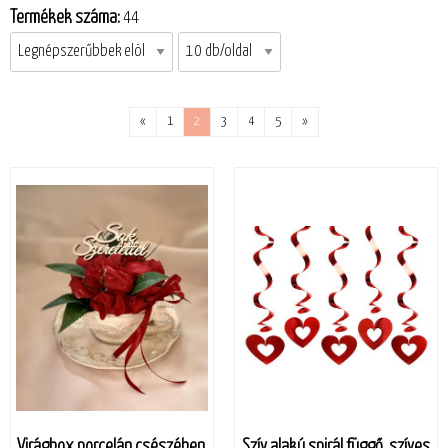
Termékek száma:
44
«
1
2
3
4
5
»
Virágbox porcelán csészében,
Szív alakú spirál függő, szíves