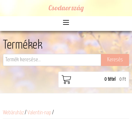
Csodaország
Termékek
0
tétel
0 Ft
Webáruház
/
Valentin-nap
/