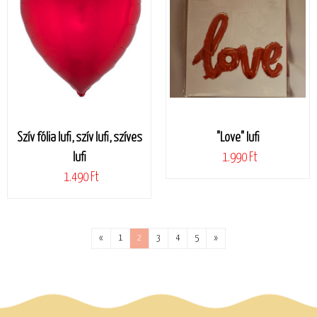
Szív fólia lufi, szív lufi, szíves
"Love" lufi
lufi
1.990 Ft
1.490 Ft
«
1
2
3
4
5
»