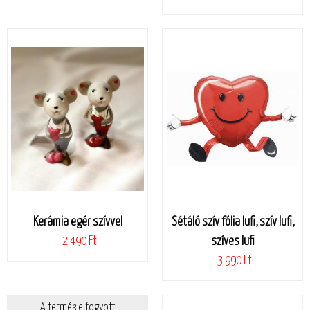
Kerámia egér szívvel
Sétáló szív fólia lufi, szív lufi,
2.490 Ft
szíves lufi
3.990 Ft
A termék elfogyott